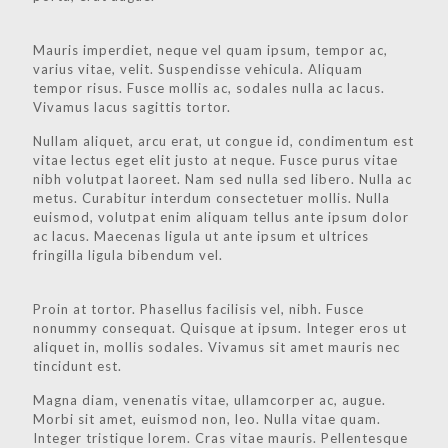
Mauris imperdiet, neque vel quam ipsum, tempor ac,
varius vitae, velit. Suspendisse vehicula. Aliquam
tempor risus. Fusce mollis ac, sodales nulla ac lacus.
Vivamus lacus sagittis tortor.
Nullam aliquet, arcu erat, ut congue id, condimentum est
vitae lectus eget elit justo at neque. Fusce purus vitae
nibh volutpat laoreet. Nam sed nulla sed libero. Nulla ac
metus. Curabitur interdum consectetuer mollis. Nulla
euismod, volutpat enim aliquam tellus ante ipsum dolor
ac lacus. Maecenas ligula ut ante ipsum et ultrices
fringilla ligula bibendum vel.
Proin at tortor. Phasellus facilisis vel, nibh. Fusce
nonummy consequat. Quisque at ipsum. Integer eros ut
aliquet in, mollis sodales. Vivamus sit amet mauris nec
tincidunt est.
Magna diam, venenatis vitae, ullamcorper ac, augue.
Morbi sit amet, euismod non, leo. Nulla vitae quam.
Integer tristique lorem. Cras vitae mauris. Pellentesque